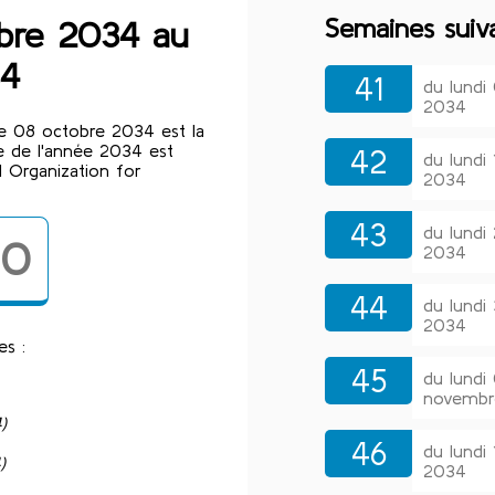
Semaines suiv
obre 2034 au
34
41
du lundi
2034
e 08 octobre 2034 est la
 de l'année 2034 est
42
du lundi
 Organization for
2034
43
du lundi
40
2034
44
du lund
2034
es :
45
du lund
novembr
)
46
du lund
)
2034