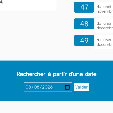
4)
47
du lund
novembr
48
du lund
décembr
49
du lund
décembr
Rechercher à partir d'une date