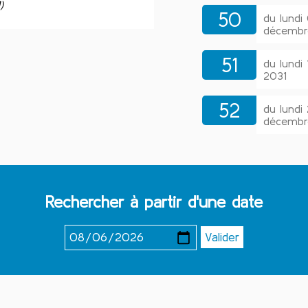
)
50
du lundi
décembr
51
du lundi
2031
52
du lundi
décembr
Rechercher à partir d'une date