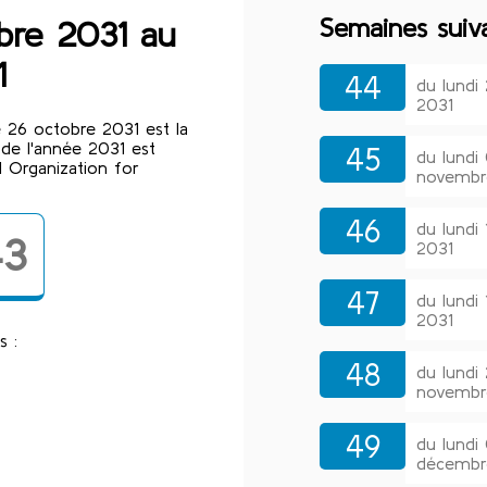
Semaines suiv
bre 2031 au
1
44
du lundi
2031
 26 octobre 2031 est la
de l'année 2031 est
45
du lund
 Organization for
novembr
46
du lundi
43
2031
47
du lundi
2031
s :
48
du lund
novembr
49
du lundi
décembr