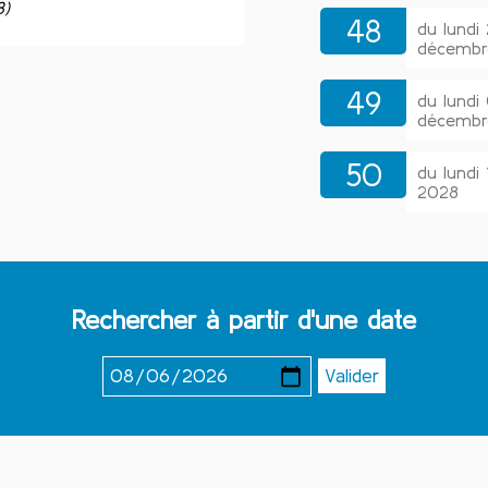
8)
48
du lund
décembr
49
du lund
décembr
50
du lundi
2028
Rechercher à partir d'une date