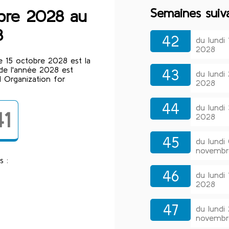
Semaines suiv
obre 2028 au
8
42
du lundi
2028
 15 octobre 2028 est la
de l'année 2028 est
43
du lundi
 Organization for
2028
44
du lund
41
2028
45
du lund
novembr
s :
46
du lund
2028
47
du lund
novembr