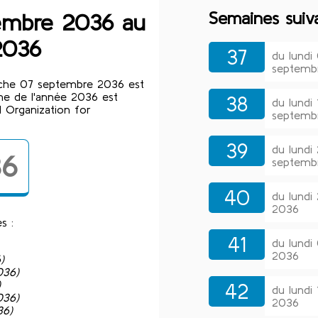
Semaines suiv
tembre 2036 au
2036
37
du lundi
septemb
nche 07 septembre 2036 est
ne de l'année 2036 est
38
du lundi
 Organization for
septemb
39
du lundi
36
septemb
40
du lundi
2036
s :
41
du lundi
2036
)
036)
)
42
du lundi
036)
2036
36)