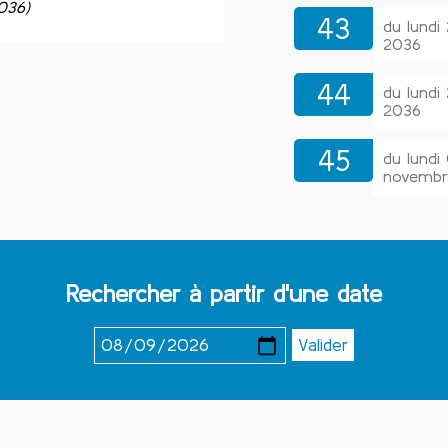
2036)
43
du lundi
2036
44
du lund
2036
45
du lund
novembr
Rechercher à partir d'une date