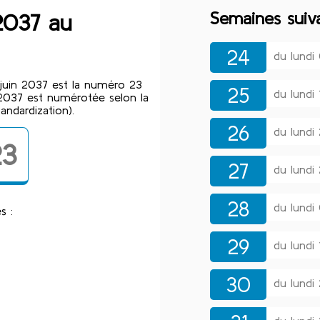
Semaines suiv
2037 au
24
du lundi
juin 2037 est la numéro 23
25
du lundi
2037 est numérotée selon la
andardization).
26
du lundi
23
27
du lundi
28
du lundi 
s :
29
du lundi 
30
du lundi