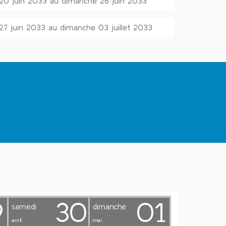
 20 juin 2033 au dimanche 26 juin 2033
 27 juin 2033 au dimanche 03 juillet 2033