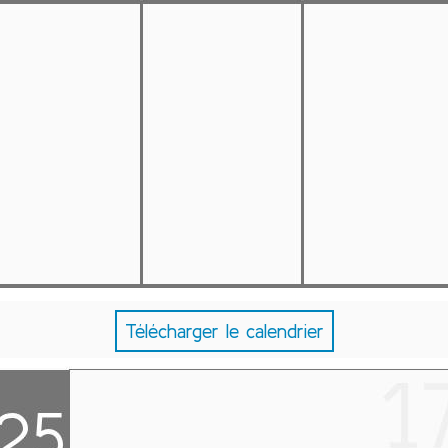
Télécharger le calendrier