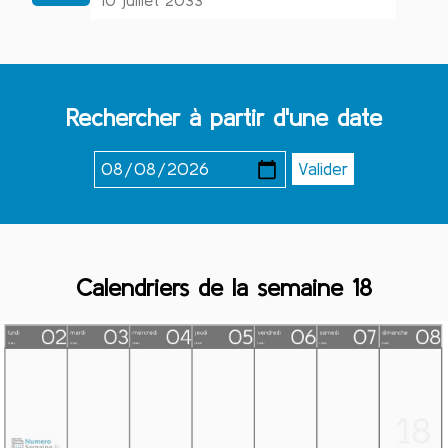
10 juillet 2033
Rechercher à partir d'une date
Calendriers de la semaine 18