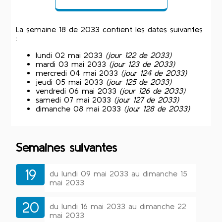
La semaine 18 de 2033 contient les dates suivantes
:
lundi 02 mai 2033
(jour 122 de 2033)
mardi 03 mai 2033
(jour 123 de 2033)
mercredi 04 mai 2033
(jour 124 de 2033)
jeudi 05 mai 2033
(jour 125 de 2033)
vendredi 06 mai 2033
(jour 126 de 2033)
samedi 07 mai 2033
(jour 127 de 2033)
dimanche 08 mai 2033
(jour 128 de 2033)
Semaines suivantes
19
du lundi 09 mai 2033 au dimanche 15
mai 2033
20
du lundi 16 mai 2033 au dimanche 22
mai 2033