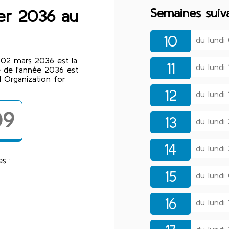
Semaines suiv
ier 2036 au
10
du lund
 02 mars 2036 est la
11
du lundi
 de l'année 2036 est
 Organization for
12
du lundi
09
13
du lund
14
du lundi
s :
15
du lundi
16
du lundi