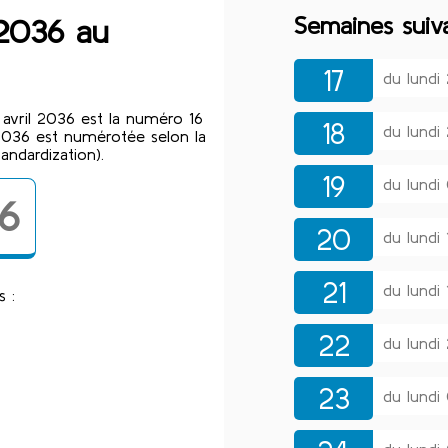
Semaines suiv
 2036 au
17
du lundi
avril 2036 est la numéro 16
18
du lundi
2036 est numérotée selon la
andardization).
19
du lundi
6
20
du lundi
21
du lundi
s :
22
du lundi
23
du lundi