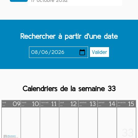
17 octobre 2032
Rechercher à partir d'une date
Calendriers de la semaine 33