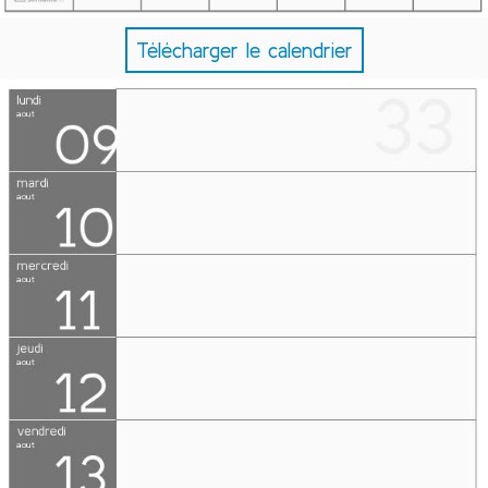
Télécharger le calendrier