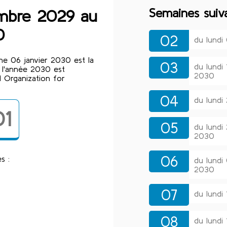
Semaines suiv
embre 2029 au
0
02
du lundi
e 06 janvier 2030 est la
03
du lundi
 l'année 2030 est
2030
 Organization for
04
du lundi
01
05
du lundi
2030
06
s :
du lundi
2030
07
du lundi
08
du lundi